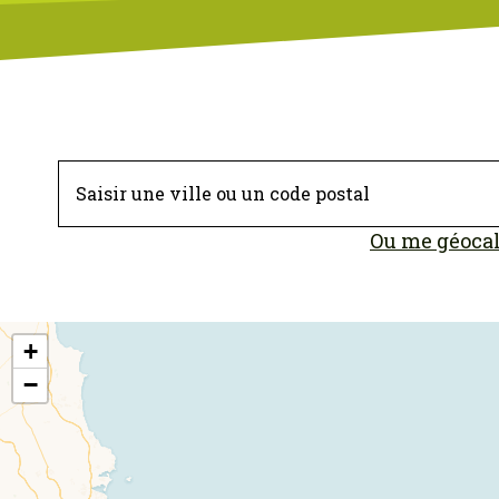
Ou me géocal
+
−